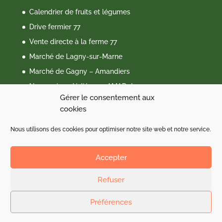
Calendrier de fruits et légumes
Drive fermier 77
Vente directe à la ferme 77
Marché de Lagny-sur-Marne
Marché de Gagny – Amandiers
Nos paniers dédiés aux AMAP du 77
Gérer le consentement aux
Qui sommes-nous ?
cookies
Mentions légales
Nous utilisons des cookies pour optimiser notre site web et notre service.
Politique de cookies (EU)
Facebook
Accepter
Refuser
Préférences
By
Neocamino
with ✓